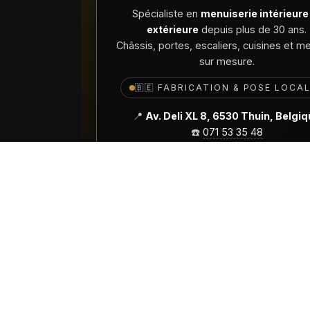
Spécialiste en
menuiserie intérieure
extérieure
depuis plus de 30 ans.
Châssis, portes, escaliers, cuisines et m
sur mesure.
🇧🇪 FABRICATION & POSE LOCA
📍
Av. Deli XL 8, 6530 Thuin, Belgi
☎️
071 53 35 48
✉️
menuiserie@menuiseriequertinmon
© 2026 Menuiserie Quertinmont — Tous droit