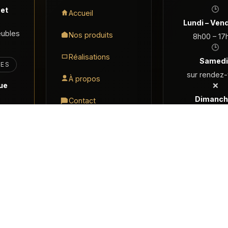
🕒
 et
Accueil
Lundi – Vend
eubles
Nos produits
8h00 – 17
🕒
Réalisations
Samedi 
LES
sur rendez
À propos
que
❌
Dimanche
Contact
t.be
fermé
Demander un devis
s réservés