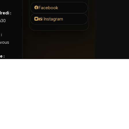
Facebook
redi :
📸 Instagram
h30
:
-vous
 :
Réalisation :
LocalCom