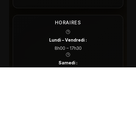
HORAIRES
🕒
Lundi – Vendredi :
8h00 – 17h30
🕒
Samedi :
sur rendez-vous
❌
Dimanche :
fermé
SUIVEZ-NOUS
Facebook