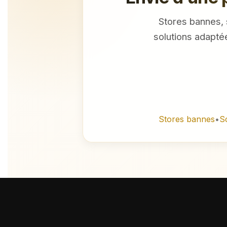
Stores bannes, s
solutions adapté
Stores bannes
•
S