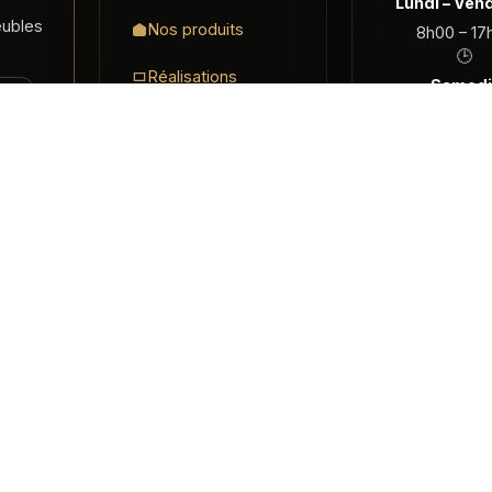
Lundi – Vend
eubles
Nos produits
8h00 – 17
🕒
Réalisations
Samedi 
LES
sur rendez
À propos
que
❌
Dimanche
Contact
t.be
fermé
Demander un devis
s réservés