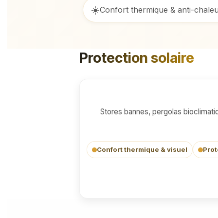
☀️
Confort thermique & anti-chale
Protection solaire
Terrasses, façades & baies vitrées
Stores bannes, pergolas bioclimatiq
Confort thermique & visuel
Prot