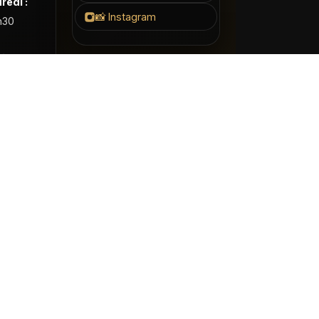
redi :
📸 Instagram
h30
:
-vous
 :
Réalisation :
LocalCom