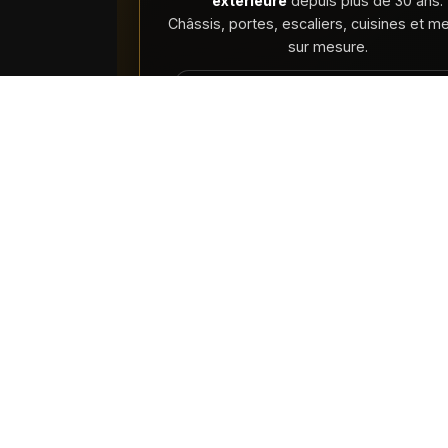
extérieure
depuis plus de 30 ans.
Châssis, portes, escaliers, cuisines et m
sur mesure.
🇧🇪 FABRICATION & POSE LOCA
📍
Av. Deli XL 8, 6530 Thuin, Belgi
☎️
071 53 35 48
✉️
menuiserie@menuiseriequertinmon
© 2026 Menuiserie Quertinmont — Tous droit