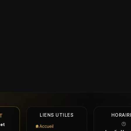
LIENS UTILES
HORAIR
T
🕒
 et
Accueil